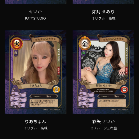
せいか
如月 えみり
KATY STUDIO
ミリブルー高槻
りあちょん
彩矢 せいか
ミリブルー高槻
ミリルージュ布施