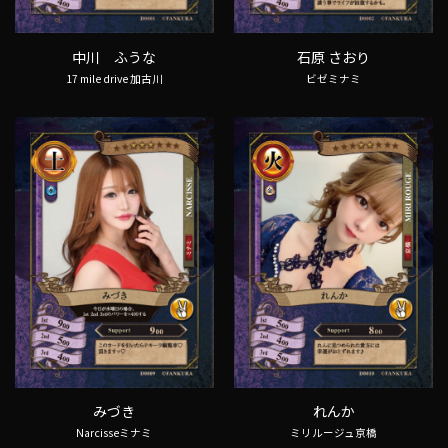
中川 ふうな
石原 さおり
17 mile drive 加古川
ビゼミナミ
みづき
れんか
Narcisseミナミ
ミリルージュ京橋