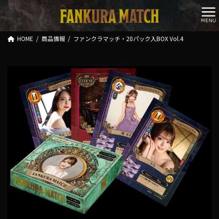
コ
ナ
ン
ビ
テ
ゲ
ン
ー
HOME
商品情報
ファンクラマッチ・20パック入BOX Vol.4
ツ
シ
へ
ョ
ス
ン
キ
に
ッ
移
プ
動