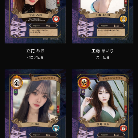
立花 みお
工藤 あいり
ベロア仙台
ズー仙台