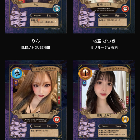
りん
桜空 さつき
ELENA HOUSE梅田
ミリルージュ布施