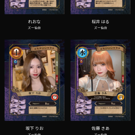
れおな
桜井 はる
ズー仙台
ズー仙台
坂下 りお
佐藤 きあ
ズー仙台
ズー仙台