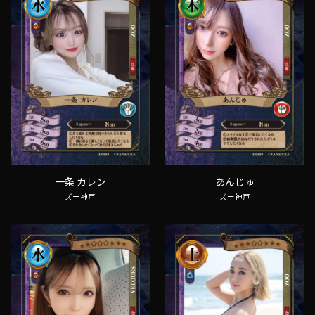
一条 カレン
あんじゅ
ズー神戸
ズー神戸