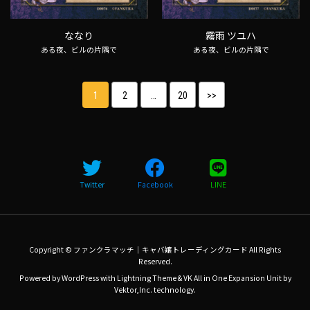
ななり
霧雨 ツユハ
ある夜、ビルの片隅で
ある夜、ビルの片隅で
1
2
…
20
>>
Twitter
Facebook
LINE
Copyright © ファンクラマッチ｜キャバ嬢トレーディングカード All Rights
Reserved.
Powered by
WordPress
with
Lightning Theme
&
VK All in One Expansion Unit
by
Vektor,Inc.
technology.