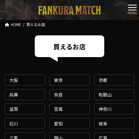
コ
ナ
ン
ビ
テ
ゲ
ン
ー
HOME
買えるお店
ツ
シ
へ
ョ
ス
ン
買えるお店
キ
に
ッ
移
プ
動
大阪
東京
京都
兵庫
奈良
和歌山
滋賀
宮城
神奈川
石川
愛知
岐阜
三重
岡山
広島