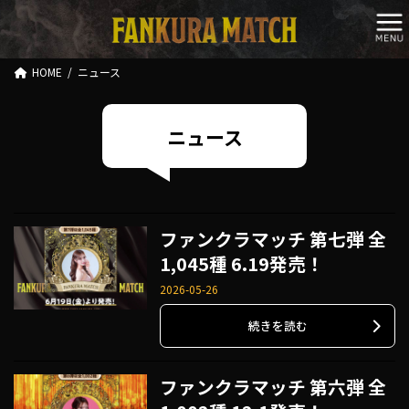
コ
ナ
ン
ビ
テ
ゲ
ン
ー
HOME
ニュース
ツ
シ
へ
ョ
ス
ン
ニュース
キ
に
ッ
移
プ
動
ファンクラマッチ 第七弾 全
1,045種 6.19発売！
2026-05-26
続きを読む
ファンクラマッチ 第六弾 全